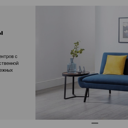
ы
ентров с
ственной
бежных