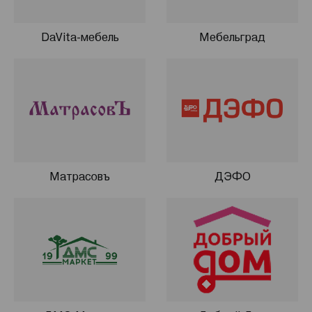
DaVita-мебель
Мебельград
Матрасовъ
ДЭФО