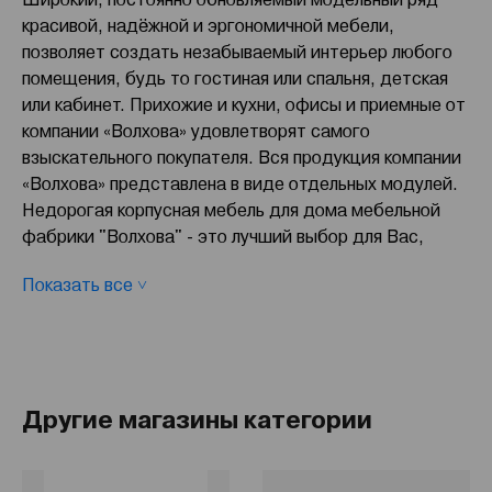
красивой, надёжной и эргономичной мебели,
позволяет создать незабываемый интерьер любого
помещения, будь то гостиная или спальня, детская
или кабинет. Прихожие и кухни, офисы и приемные от
компании «Волхова» удовлетворят самого
взыскательного покупателя. Вся продукция компании
«Волхова» представлена в виде отдельных модулей.
Недорогая корпусная мебель для дома мебельной
фабрики "Волхова" - это лучший выбор для Вас,
Вашего дома и семьи.
Показать все ˅
На сегодняшний день мы предлагаем две программы
корпусной модульной мебели: это модульная
программа «Волхова» и модульная программа
«Береста».
Другие магазины категории
Вся продукция мебельной фабрики «Волхова»,
изготавливается из ламинированной древесно-