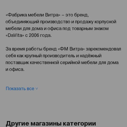
«Фабрика мебели Витра» – это бренд,
объединяющий производство и продажу корпусной
мебели для дома и офиса под товарным знаком
«DaVita» с 2006 года.
За время работы бренд «ФМ Витра» зарекомендовал
себя как крупный производитель и надёжный
поставщик качественной серийной мебели для дома
и офиса.
Производственные площади более 105 000 кв. м.
Показать все ˅
оснащены немецким оборудованием Homag, IMA,
Thieme, WTT, австрийским оборудованием Durst,
японскими станками Mimaki и итальянскими SCM и
Cefla.
Другие магазины категории
«ФМ Витра» имеет центральный склад в городе