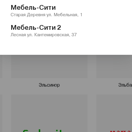
Мебель-Сити
ягкой мебели отмечено многочисленными дипломами и
Старая Деревня ул. Мебельная, 1
х выставках. Продукция фабрики трижды удостоена
дизайна мебели - Национальной премии «РОССИЙСКАЯ
Мебель-Сити 2
Лесная ул. Кантемировская, 37
оим покупателям широкий ассортимент мягкой
Ы: угловые, прямые, модульные диваны, кресла,
, декоративные подушки и различные аксессуары.
и мебель MOON пришла в сотни тысяч домов и
 Удобные многофункциональные диваны создали
Эльсинор
Эльба
зни, отдыха и творчества очень разным людям. Мы
у, направленную на создание наилучшего уровня
я.