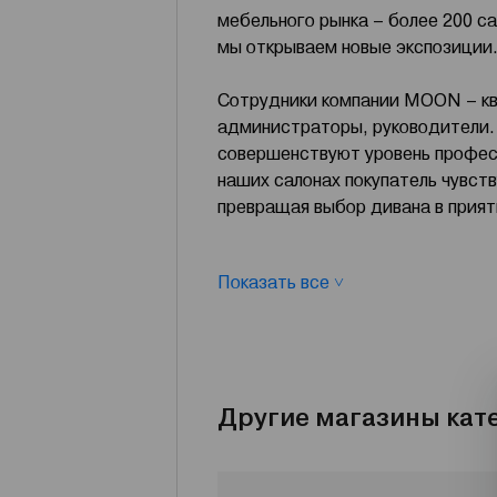
мебельного рынка – более 200 с
мы открываем новые экспозиции
Сотрудники компании MOON – к
администраторы, руководители.
совершенствуют уровень професс
наших салонах покупатель чувств
превращая выбор дивана в прият
Представленная в салонах MOO
Показать все ˅
ДИВАНЫ». Это одно из крупнейш
производственной базы – 80 000
техники. Каждый этап производс
готовых изделий сопровождаетс
Другие магазины кат
Фабрика ЖИВЫЕ ДИВАНЫ имеет с
Таким образом достигается выс
внедряются инновации, учитываю