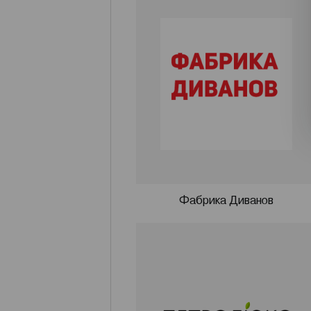
Актуальный дизайн и качество м
Гран-при на специализированны
наивысшей награды в области 
КАБРИОЛЬ».
Компания MOON представляет св
мебели от фабрики ЖИВЫЕ ДИВАН
кресла-кровати, банкетки, пуфы
За 20 лет деятельности компани
надёжно себя зарекомендовала.
Фабрика Диванов
комфортное пространство для жи
уверенно продолжаем свою работ
комфорта для каждого покупател