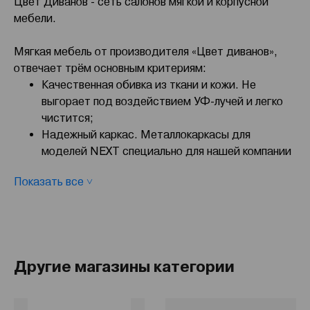
Цвет Диванов - сеть салонов мягкой и корпусной
мебели.
Мягкая мебель от производителя «Цвет диванов»,
отвечает трём основным критериям:
Качественная обивка из ткани и кожи. Не
выгорает под воздействием УФ-лучей и легко
чистится;
Надежный каркас. Металлокаркасы для
моделей NEXT специально для нашей компании
выпускает итальянская фабрика Via Ferrata;
Показать все ˅
Наличие гарантии. На традиционные модели
мы даем гарантию 18 месяцев, на NEXT – 5 лет.
Вся продукция имеет сертификаты качества.
«Цвет диванов»
Другие магазины категории
Вы можете купить мебель, сделав предоплату.