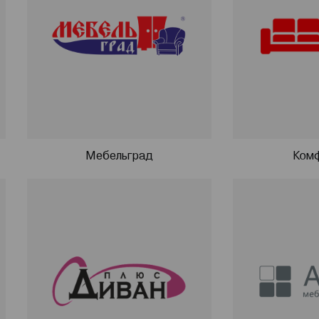
Мебельград
Ком