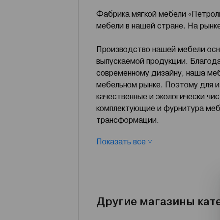
Фабрика мягкой мебели «Петрол
мебели в нашей стране. На рынке
Производство нашей мебели осно
выпускаемой продукции. Благод
современному дизайну, наша ме
мебельном рынке. Поэтому для и
качественные и экологически ч
комплектующие и фурнитура меб
трансформации.
Показать все ˅
Мы применяем высококачественн
американских фирм.
Другие магазины кат