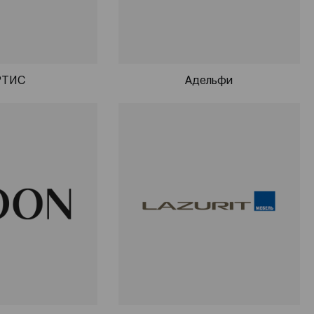
РТИС
Адельфи