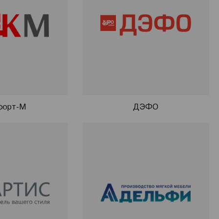
форт-М
ДЭФО