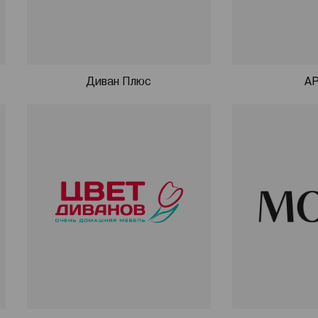
Диван Плюс
А