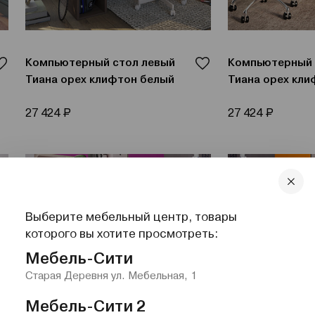
Компьютерный стол левый
Компьютерный 
Тиана орех клифтон белый
Тиана орех кл
Р
Р
27 424
27 424
Выберите мебельный центр, товары
которого вы хотите просмотреть:
Мебель-Сити
Старая Деревня ул. Мебельная, 1
Мебель-Сити 2