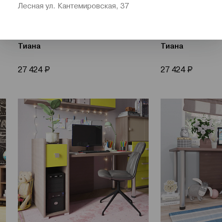
Лесная ул. Кантемировская, 37
Компьютерный стол левый
Компьютерный 
Тиана
Тиана
Р
Р
27 424
27 424