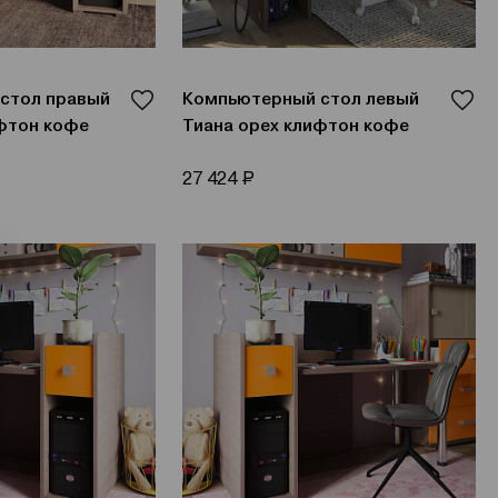
стол правый
Компьютерный стол левый
ифтон кофе
Тиана орех клифтон кофе
Р
27 424