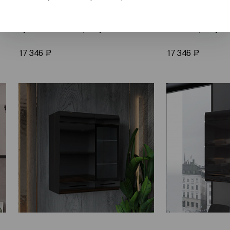
Шкаф-витрина Летиция
Шкаф-витрина 
правый Сонома, кофе
Сонома, кофе
Р
Р
17 346
17 346