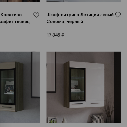
 Креативо
Шкаф-витрина Летиция левый
рафит глянец
Сонома, черный
Р
17 346