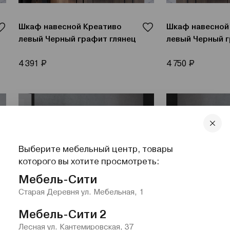
Шкаф навесной Креативо
Шкаф навесной
левый Черный графит глянец
левый Черный г
Р
Р
4 391
4 750
Выберите мебельный центр, товары
которого вы хотите просмотреть:
Мебель-Сити
Старая Деревня ул. Мебельная, 1
Мебель-Сити 2
Лесная ул. Кантемировская, 37