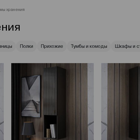
мы хранения
ения
вницы
Полки
Прихожие
Тумбы и комоды
Шкафы и с