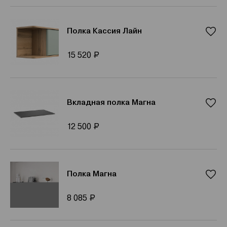
Полка Кассия Лайн
Р
15 520
Вкладная полка Магна
Р
12 500
Полка Магна
Р
8 085