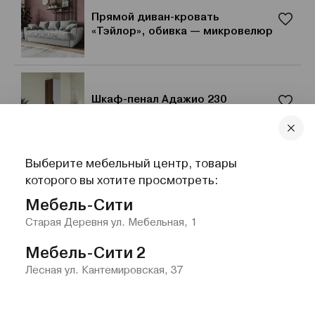
Прямой диван-кровать
«Тэйлор», обивка — микровелюр
Шкаф-пенал Адажио 230
Выберите мебельный центр, товары
Пуф Луффи
которого вы хотите просмотреть:
Мебель-Сити
Старая Деревня ул. Мебельная, 1
Мебель-Сити 2
Лесная ул. Кантемировская, 37
Главная
Каталог
Избранное
Контакты
Меню