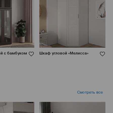
й с бамбуком
Шкаф угловой «Мелисса»
С
м
Смотреть все