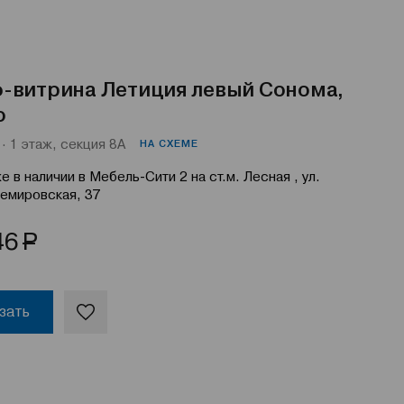
-витрина Летиция левый Сонома,
о
· 1 этаж, секция 8А
НА СХЕМЕ
е в наличии в Мебель-Сити 2 на ст.м. Лесная , ул.
емировская, 37
Р
46
зать