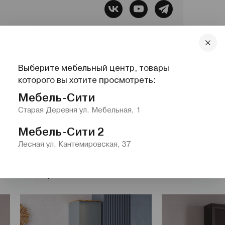
бель, Все для сна, Системы хранения,
Выберите мебельный центр, товары
lazurit.com
1-2@nw.lazurit.com
которого вы хотите просмотреть:
Мебель-Сити
Старая Деревня ул. Мебельная, 1
Мебель-Сити 2
Лесная ул. Кантемировская, 37
истемы хранения"