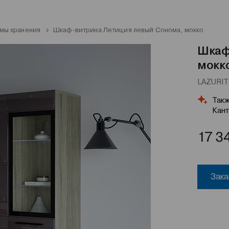
мы хранения
Шкаф-витрина Летиция левый Сонома, мокко
Шкаф
мокк
LAZURIT 
Такж
Кант
17 3
Зака