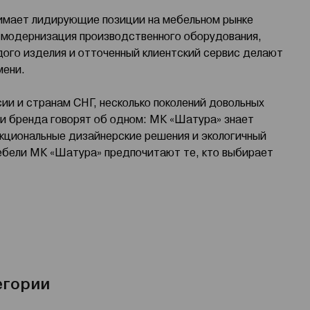
нимает лидирующие позиции на мебельном рынке
я модернизация производственного оборудования,
ого изделия и отточенный клиентский сервис делают
мени.
ии и странам СНГ, несколько поколений довольных
и бренда говорят об одном: МК «Шатура» знает
кциональные дизайнерские решения и экологичный
мебели МК «Шатура» предпочитают те, кто выбирает
учшению качества жизни покупателей через
 решений для создания комфорта и стиля.
егории