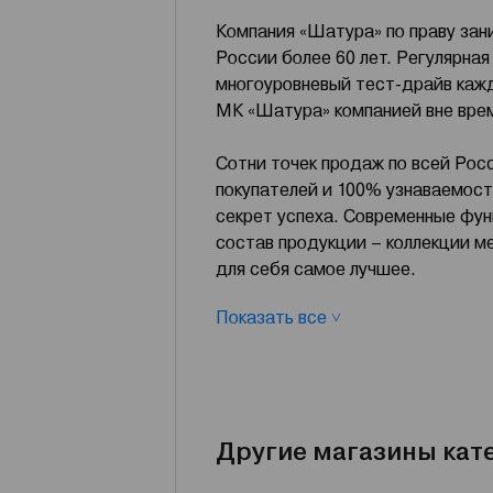
Компания «Шатура» по праву за
России более 60 лет. Регулярна
многоуровневый тест-драйв кажд
МК «Шатура» компанией вне вре
Сотни точек продаж по всей Росс
покупателей и 100% узнаваемост
секрет успеха. Современные фун
состав продукции – коллекции 
для себя самое лучшее.
Показать все ˅
Наша цель — способствовать ул
индивидуальный подход в выборе
Другие магазины кат