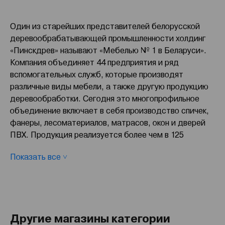
Один из старейших представителей белорусской
деревообрабатывающей промышленности холдинг
«Пинскдрев» называют «Мебелью № 1 в Беларуси».
Компания объединяет 44 предприятия и ряд
вспомогательных служб, которые производят
различные виды мебели, а также другую продукцию
деревообработки. Сегодня это многопрофильное
объединение включает в себя производство спичек,
фанеры, лесоматериалов, матрасов, окон и дверей
ПВХ. Продукция реализуется более чем в 125
странах мира. Однако наибольшую известность
Показать все ˅
холдинг приобрел благодаря изготовлению
разнообразной мебели. Производство мягкой и
корпусной мебели остается основным направлением
в деятельности компании. Ее ассортимент постоянно
расширяется в соответствии с пожеланиями
Другие магазины категории
потребителей и возможностями производства.