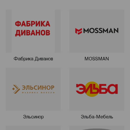
Компания производит мебель для гостиной и
спальни, мягкую мебель и кухонные гарнитуры,
школьную и офисную мебель. Мебель из Пинска
отличает элегантный стиль и соответствие модным
тенденциям. Дизайнеры разрабатывают новые
стилистические решения, ищут оригинальные
цветовые гаммы. Миссия компании состоит в том,
чтобы потребители после приобретения мебели
Фабрика Диванов
MOSSMAN
сделали ее неотъемлемой частью своей жизни.
Магазины предлагают приобрести мебель от
холдинга «Пинскдрев» по ценам производителя с
фирменной гарантией. Компания осуществляет
сервисное обслуживание приобретенной продукции.
Эльсинор
Эльба-Мебель