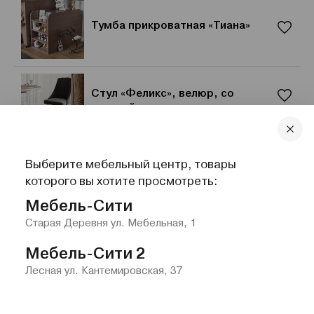
Тумба прикроватная «Тиана»
Стул «Феликс», велюр, со
спинкой
Выберите мебельный центр, товары
Кресло-кровать «Атлантик»,
которого вы хотите просмотреть:
механизм «Аккордеон», велюр
Мебель-Сити
Старая Деревня ул. Мебельная, 1
Мебель-Сити 2
Лесная ул. Кантемировская, 37
Главная
Каталог
Избранное
Контакты
Меню