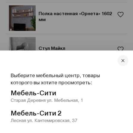
Полка настенная «Орнета» 1602
мм
Стул Майкл
Выберите мебельный центр, товары
Диван угловой, велюр, размер
которого вы хотите просмотреть:
спального места 167х300 см
Мебель-Сити
Старая Деревня ул. Мебельная, 1
Мебель-Сити 2
Лесная ул. Кантемировская, 37
Главная
Каталог
Избранное
Контакты
Меню