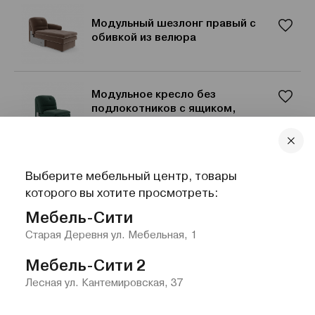
Модульный шезлонг правый с
обивкой из велюра
Модульное кресло без
подлокотников с ящиком,
велюр
Выберите мебельный центр, товары
Кресло-кровать «Киль», велюр,
которого вы хотите просмотреть:
спальное место 77х200 см
Мебель-Сити
Старая Деревня ул. Мебельная, 1
Мебель-Сити 2
Лесная ул. Кантемировская, 37
Главная
Каталог
Избранное
Контакты
Меню