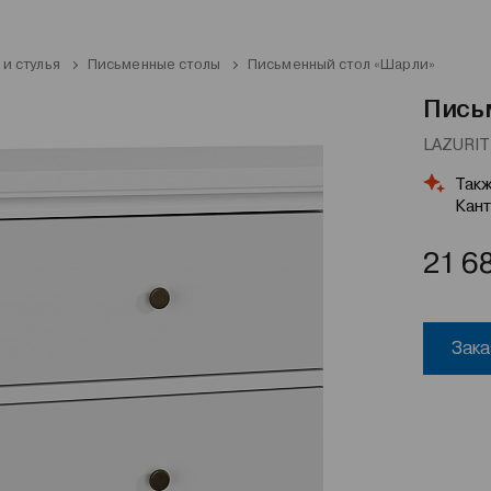
 и стулья
Письменные столы
Письменный стол «Шарли»
Пись
LAZURIT 
Такж
Кант
21 6
Зака