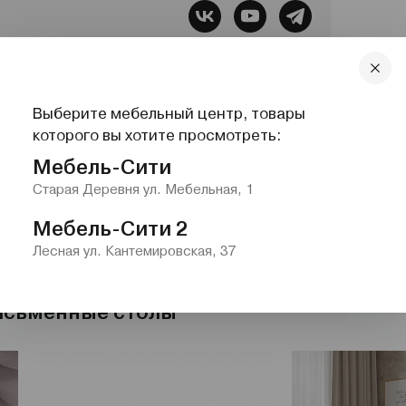
бель, Все для сна, Системы хранения,
Выберите мебельный центр, товары
lazurit.com
1-2@nw.lazurit.com
которого вы хотите просмотреть:
Мебель-Сити
Старая Деревня ул. Мебельная, 1
Мебель-Сити 2
Лесная ул. Кантемировская, 37
исьменные столы"