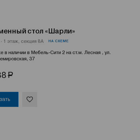
менный стол «Шарли»
· 1 этаж, секция 8А
НА СХЕМЕ
е в наличии в Мебель-Сити 2 на ст.м. Лесная , ул.
емировская, 37
Р
88
зать