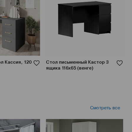
л Кассия, 120
Стол письменный Кастор 3
С
ящика 116х65 (венге)
Смотреть все