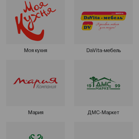
до 12000 квадратных метров, и в среднем выпускает
в месяц 4 500 гарнитуров. Дизайнеры продолжают
заниматься разработкой новых коллекций, а бренд
успешно участвует в международных выставках, в
том числе – THE BIG 5 SHOW (ОАЭ).
Мы предлагаем Вам заказать у нас кухню от
Моя кухня
DaVita-мебель
производителя недорого и на выгодных условиях. Мы
обеспечиваем:
Высокое качество сертифицированных
материалов и долговечность изделия в
использовании;
50 дизайнерских моделей, которые позволяют
производить не только кухонные гарнитуры, но и
шкафы , тумбы, комоды и т.д. по Вашим
Мария
ДМС-Маркет
размерам;
40 салонов по России, грамотные специалисты
и многоэтапная проверка заказа перед
отправкой в производство являются нашими