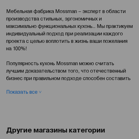
Мебельная фабрика Mossman – эксперт в области
производства стильных, эргономичных и
максимально функциональных кухонь.. Мы практикуем
индивидуальный подход при реализации каждого
проекта с целью воплотить в жизнь ваши пожелания
на 100%!
Популярность кухонь Mossman можно считать
лучшим доказательством того, что отечественный
бизнес при правильном подходе способен составить
серьезную конкуренцию европейским
Показать все ˅
производителям. История успеха началась в 1997
году, когда на фабрике Mossman в г. Чебоксары
начался выпуск кухонных фасадов из массива.
Поначалу компания использовала исключительно
ценные породы, а ее производственные площади
Другие магазины категории
были довольно скромными – всего 1000 квадратных
метров.