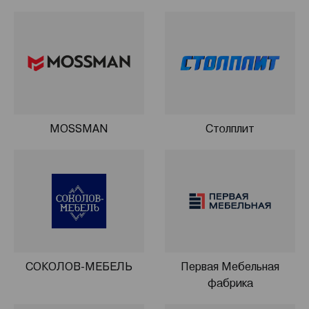
Позже возникла необходимость расширения
ассортимента продукции. Открылся новый цех,
который специализировался на изготовлении
современных фасадов из МДФ. Удачные разработки
дизайнеров и строгий контроль качества привели к
росту популярности продукции, и объемы продаж
MOSSMAN
Столплит
пошли вверх.
В 2015 году учредители компании официально
зарегистрировали бренд Mossman и стали
производить качественные и сравнительно
недорогие кухонные гарнитуры. Компания заключила
партнерские соглашения с европейскими
производителями фурнитуры Blum(Австрия) и Vauth-
Sagel (Германия).
СОКОЛОВ-МЕБЕЛЬ
Первая Мебельная
фабрика
В настоящее время площадь производства выросла