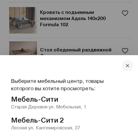
Кровать с подъемным
механизмом Адель 140х200
Formula 102
Стол обеденный раздвижной
Лоран
Выберите мебельный центр, товары
Кресло с ящиком,
которого вы хотите просмотреть:
искусственная замша
Мебель-Сити
Старая Деревня ул. Мебельная, 1
Мебель-Сити 2
Лесная ул. Кантемировская, 37