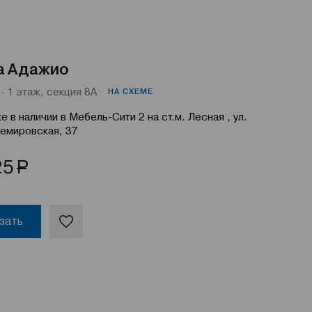
а Адажио
· 1 этаж, секция 8А
НА СХЕМЕ
е в наличии в Мебель-Сити 2 на ст.м. Лесная , ул.
емировская, 37
Р
25
зать