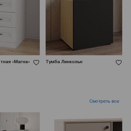
тная «Магна»
Тумба Линкольн
Т
Л
Смотреть все