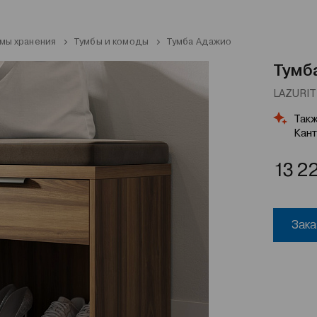
мы хранения
Тумбы и комоды
Тумба Адажио
Тумб
LAZURIT 
Такж
Кант
13 2
Зака