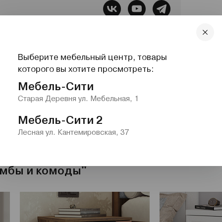
бель, Все для сна, Системы хранения,
Выберите мебельный центр, товары
которого вы хотите просмотреть:
lazurit.com
1-2@nw.lazurit.com
Мебель-Сити
Старая Деревня ул. Мебельная, 1
Мебель-Сити 2
Лесная ул. Кантемировская, 37
умбы и комоды"