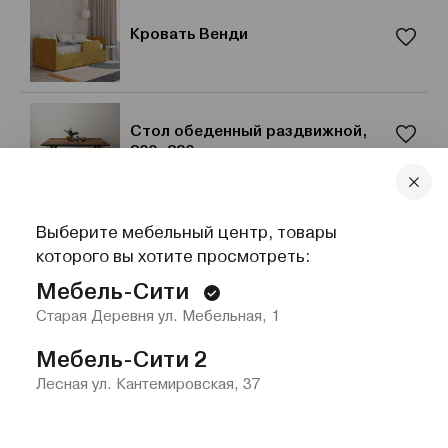
Кровать Венди
Стол обеденный раздвижной,
200–290 см
Выберите мебельный центр, товары
Кресло «Луффи» с
которого вы хотите просмотреть:
подлокотниками, велюр
Мебель-Сити
Старая Деревня ул. Мебельная, 1
Мебель-Сити 2
Лесная ул. Кантемировская, 37
Главная
Каталог
Избранное
Контакты
Меню