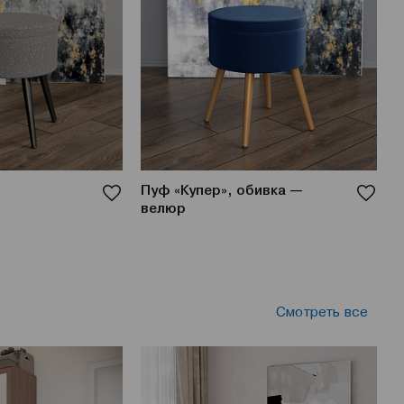
Пуф «Купер», обивка —
П
велюр
Смотреть все