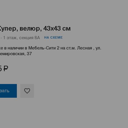
упер, велюр, 43х43 см
· 1 этаж, секция 8А
НА СХЕМЕ
е в наличии в Мебель-Сити 2 на ст.м. Лесная , ул.
емировская, 37
Р
5
зать