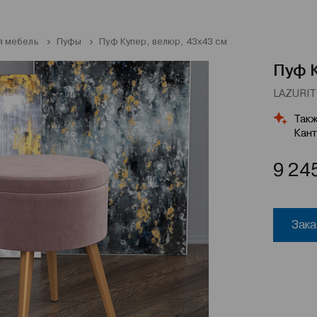
я мебель
Пуфы
Пуф Купер, велюр, 43х43 см
Пуф К
LAZURIT 
Такж
Кант
9 24
Зака