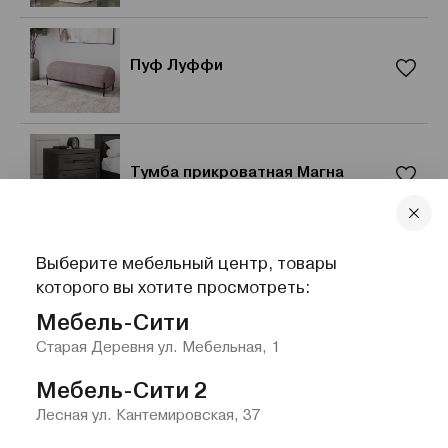
Пуф Луффи
Тумба прикроватная Магна
Выберите мебельный центр, товары
Стеллаж правый «Мистеро» с
которого вы хотите просмотреть:
меловой доской
Мебель-Сити
Старая Деревня ул. Мебельная, 1
Мебель-Сити 2
Лесная ул. Кантемировская, 37