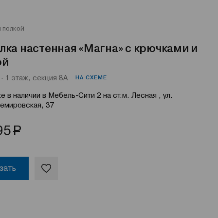
и полкой
ка настенная «Магна» с крючками и
ой
· 1 этаж, секция 8А
НА СХЕМЕ
е в наличии в Мебель-Сити 2 на ст.м. Лесная , ул.
емировская, 37
Р
95
зать