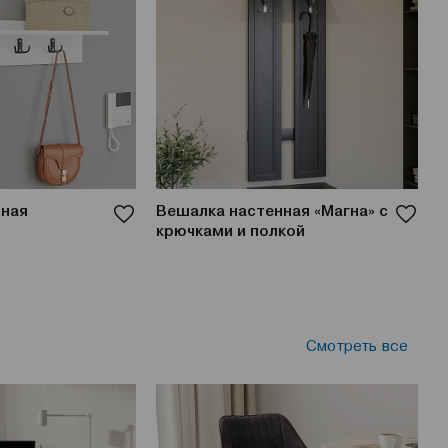
нная
Вешалка настенная «Магна» с
В
крючками и полкой
Смотреть все