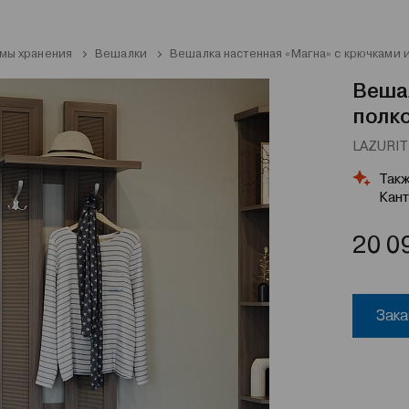
мы хранения
Вешалки
Вешалка настенная «Магна» с крючками 
Вешал
полк
LAZURIT 
Такж
Кант
20 0
Зака