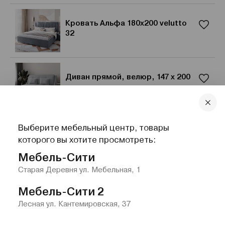
Кровать Альфа 180x200 velutto
32
Диван прямой, велюр, 147 x 200
см
Выберите мебельный центр, товары
Шкаф угловой «Авангард» с
которого вы хотите просмотреть:
зеркалом
Мебель-Сити
Старая Деревня ул. Мебельная, 1
Мебель-Сити 2
Лесная ул. Кантемировская, 37
Главная
Каталог
Избранное
Контакты
Меню