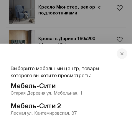
Кресло Мюнстер, велюр, с
подлокотниками
Кровать Дарина 160x200
titanium 697
Выберите мебельный центр, товары
Стул «Берг» с подлокотниками,
которого вы хотите просмотреть:
велюр
Мебель-Сити
Старая Деревня ул. Мебельная, 1
Мебель-Сити 2
Лесная ул. Кантемировская, 37
Главная
Каталог
Избранное
Контакты
Меню