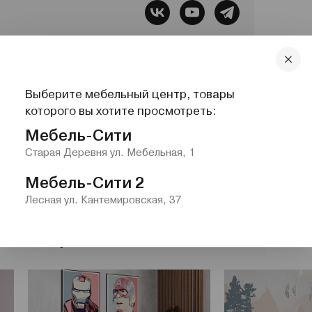
бель, Все для сна, Системы хранения,
Выберите мебельный центр, товары
lazurit.com
1-2@nw.lazurit.com
которого вы хотите просмотреть:
Мебель-Сити
Старая Деревня ул. Мебельная, 1
Мебель-Сити 2
Лесная ул. Кантемировская, 37
етские кровати"