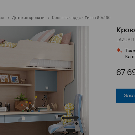
ие
Детские кровати
Кровать-чердак Тиана 80x190
Крова
LAZURIT 
Такж
Кант
67 6
Зака