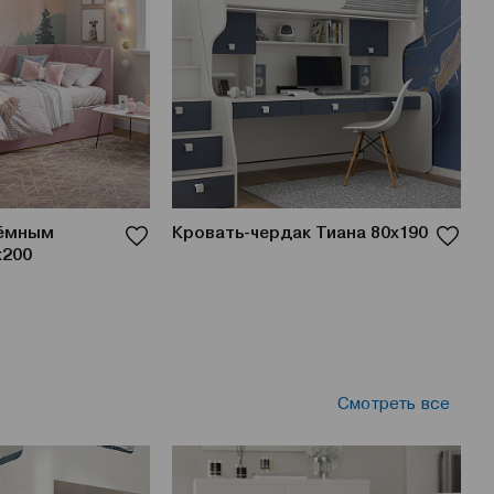
ъёмным
Кровать-чердак Тиана 80x190
К
x200
К
Смотреть все