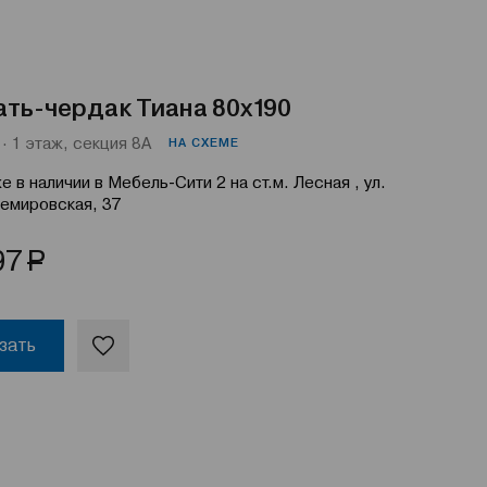
ть-чердак Тиана 80x190
· 1 этаж, секция 8А
НА СХЕМЕ
е в наличии в Мебель-Сити 2 на ст.м. Лесная , ул.
емировская, 37
Р
97
зать