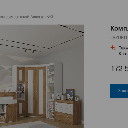
ект для детской Аллегро №3
Комп
LAZURIT 
Такж
Кант
172 
Зака