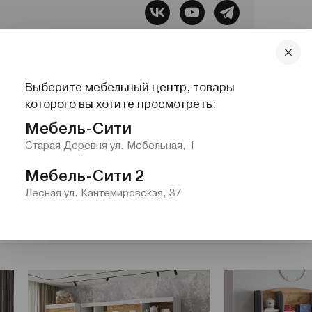
бель, Все для сна, Системы хранения,
Выберите мебельный центр, товары
lazurit.com
1-2@nw.lazurit.com
которого вы хотите просмотреть:
Мебель-Сити
Старая Деревня ул. Мебельная, 1
Мебель-Сити 2
Лесная ул. Кантемировская, 37