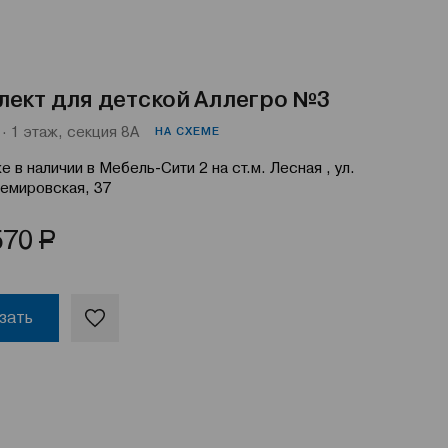
лект для детской Аллегро №3
· 1 этаж, секция 8А
НА СХЕМЕ
е в наличии в Мебель-Сити 2 на ст.м. Лесная , ул.
емировская, 37
Р
570
зать