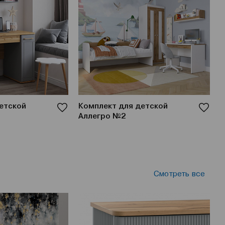
етской
Комплект для детской
К
Аллегро №2
А
Смотреть все