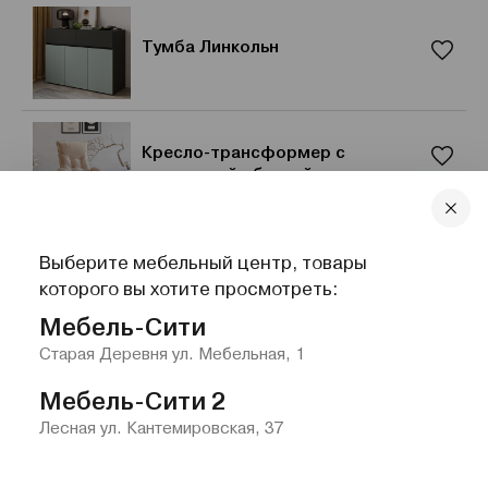
Тумба Линкольн
Кресло-трансформер с
велюровой обивкой
Выберите мебельный центр, товары
Пуф «Элиот», велюр, 35 х 35 см
которого вы хотите просмотреть:
Мебель-Сити
Старая Деревня ул. Мебельная, 1
Мебель-Сити 2
Лесная ул. Кантемировская, 37
Главная
Каталог
Избранное
Контакты
Меню