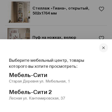
Стеллаж «Тиана», открытый,
502x1764 мм
Пуф на ножках, велюр
Выберите мебельный центр, товары
Кровать Альфа 200x200 happy
которого вы хотите просмотреть:
102
Мебель-Сити
Старая Деревня ул. Мебельная, 1
Мебель-Сити 2
Лесная ул. Кантемировская, 37
Главная
Каталог
Избранное
Контакты
Меню