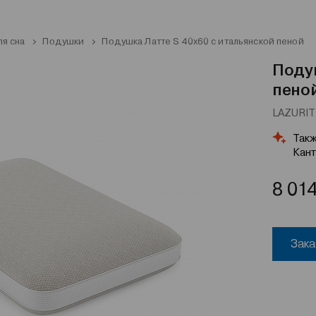
ля сна
Подушки
Подушка Латте S 40x60 с итальянской пеной
Подуш
пено
LAZURIT 
Такж
Кант
8 01
Зака