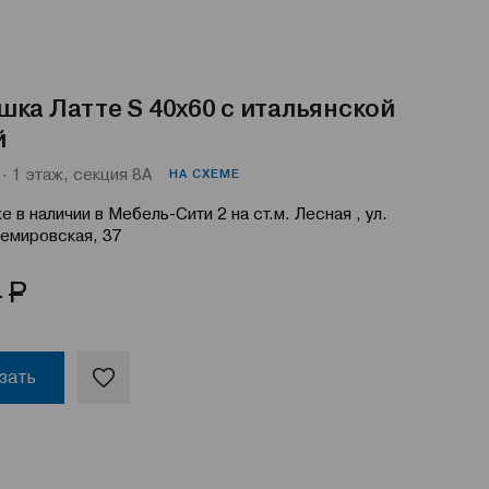
ка Латте S 40x60 с итальянской
й
· 1 этаж, секция 8А
НА СХЕМЕ
е в наличии в Мебель-Сити 2 на ст.м. Лесная , ул.
емировская, 37
Р
4
зать