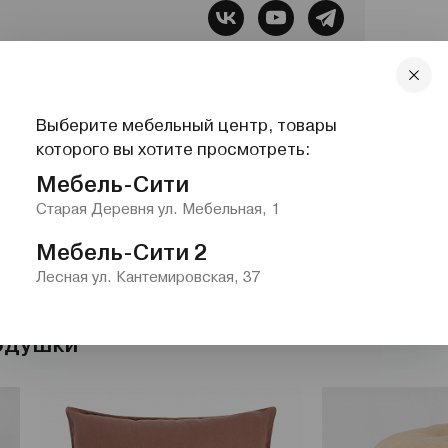
бель, Все для сна, Системы хранения,
Выберите мебельный центр, товары
lazurit.com
1-2@nw.lazurit.com
которого вы хотите просмотреть:
Мебель-Сити
Старая Деревня ул. Мебельная, 1
Мебель-Сити 2
Лесная ул. Кантемировская, 37
одушки"