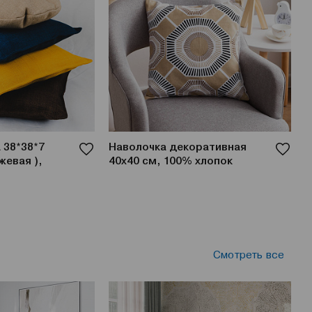
 38*38*7
Наволочка декоративная
Н
жевая ),
40х40 см, 100% хлопок
Б
(
Смотреть все