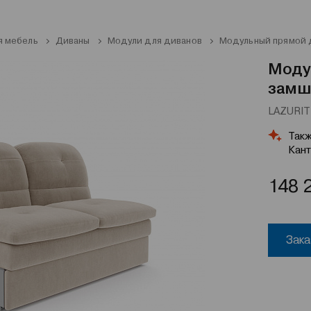
я мебель
Диваны
Модули для диванов
Модульный прямой д
Моду
замш
LAZURIT 
Такж
Кант
148 
Зака