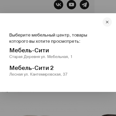
бель, Все для сна, Системы хранения,
Выберите мебельный центр, товары
lazurit.com
1-2@nw.lazurit.com
которого вы хотите просмотреть:
Мебель-Сити
Старая Деревня ул. Мебельная, 1
Мебель-Сити 2
Лесная ул. Кантемировская, 37
одули для диванов"