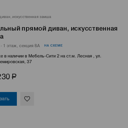
иван, искусственная замша
льный прямой диван, искусственная
а
· 1 этаж, секция 8А
НА СХЕМЕ
е в наличии в Мебель-Сити 2 на ст.м. Лесная , ул.
емировская, 37
Р
230
зать