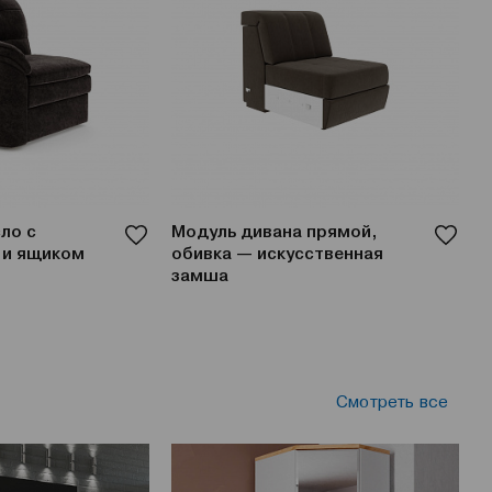
ло с
Модуль дивана прямой,
М
 и ящиком
обивка — искусственная
п
замша
Смотреть все