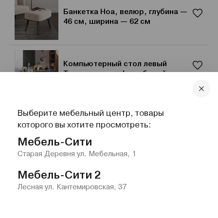
Банкетка Ноа, велюр, глубина —
46 см, ширина — 62 см
Компьютерный стол левый
Тиана орех клифтон белый
Выберите мебельный центр, товары
Комплект для спальни
которого вы хотите просмотреть:
Белладжио №1
Мебель-Сити
Старая Деревня ул. Мебельная, 1
Мебель-Сити 2
Лесная ул. Кантемировская, 37
Главная
Каталог
Избранное
Контакты
Меню