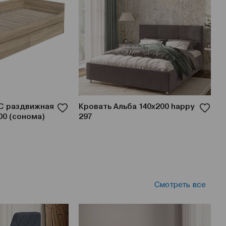
С раздвижная
Кровать Альба 140x200 happy
К
00 (сонома)
297
f
Смотреть все