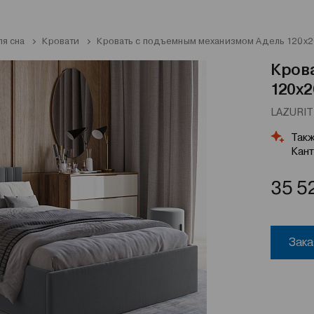
ля сна
Кровати
Кровать с подъемным механизмом Адель 120х2
Кров
120х2
LAZURIT 
Такж
Кант
35 5
Зака