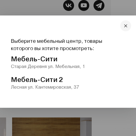
бель, Все для сна, Системы хранения,
Выберите мебельный центр, товары
lazurit.com
1-2@nw.lazurit.com
которого вы хотите просмотреть:
Мебель-Сити
Старая Деревня ул. Мебельная, 1
Мебель-Сити 2
Лесная ул. Кантемировская, 37
ровати"