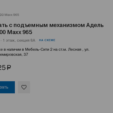
00 Maxx 965
ать с подъемным механизмом Адель
00 Maxx 965
· 1 этаж, секция 8А
НА СХЕМЕ
е в наличии в Мебель-Сити 2 на ст.м. Лесная , ул.
емировская, 37
Р
25
зать