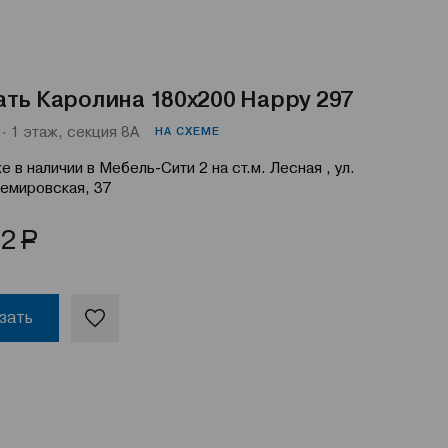
ть Каролина 180x200 Happy 297
· 1 этаж, секция 8А
НА СХЕМЕ
е в наличии в Мебель-Сити 2 на ст.м. Лесная , ул.
емировская, 37
Р
12
зать