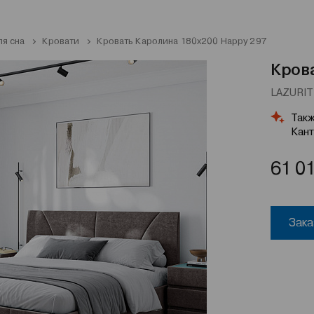
ля сна
Кровати
Кровать Каролина 180x200 Happy 297
Крова
LAZURIT 
Такж
Кант
61 0
Зака