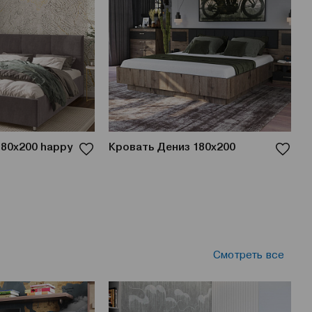
180x200 happy
Кровать Дениз 180x200
К
K
Смотреть все