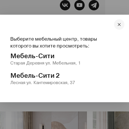
бель, Все для сна, Системы хранения,
Выберите мебельный центр, товары
lazurit.com
1-2@nw.lazurit.com
которого вы хотите просмотреть:
Мебель-Сити
Старая Деревня ул. Мебельная, 1
Мебель-Сити 2
Лесная ул. Кантемировская, 37
ровати"