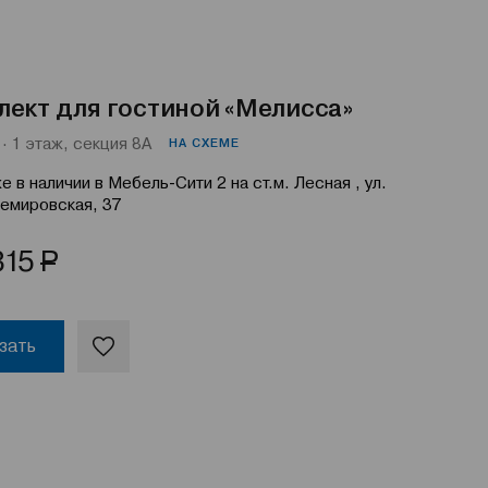
лект для гостиной «Мелисса»
· 1 этаж, секция 8А
НА СХЕМЕ
е в наличии в Мебель-Сити 2 на ст.м. Лесная , ул.
емировская, 37
Р
315
зать