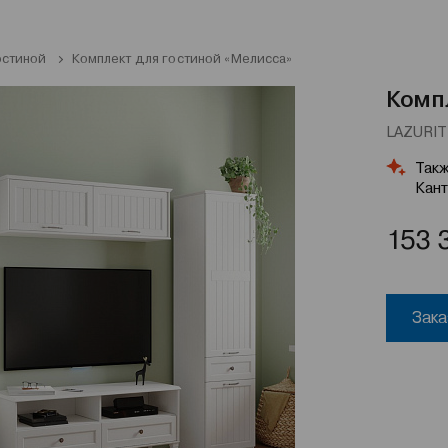
остиной
Комплект для гостиной «Мелисса»
Комп
LAZURIT 
Такж
Кант
153 
Зака