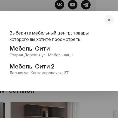
бель, Все для сна, Системы хранения,
Выберите мебельный центр, товары
lazurit.com
1-2@nw.lazurit.com
которого вы хотите просмотреть:
Мебель-Сити
Старая Деревня ул. Мебельная, 1
Мебель-Сити 2
Лесная ул. Кантемировская, 37
ля гостиной"