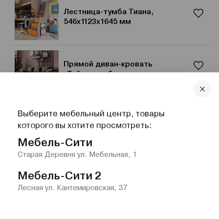
Лестница-тумба Тиана,
546x1123x1645 мм
Прямой диван-кровать
«Тэйлор», обивка — микровелюр
Выберите мебельный центр, товары
Стеллаж Люксор, 416x586x2253
которого вы хотите просмотреть:
мм
Мебель-Сити
Старая Деревня ул. Мебельная, 1
Мебель-Сити 2
Лесная ул. Кантемировская, 37
Главная
Каталог
Избранное
Контакты
Меню