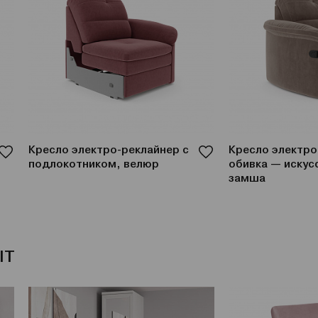
Кресло электро-реклайнер с
Кресло электро
подлокотником, велюр
обивка — искус
замша
IT