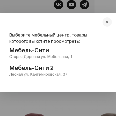
бель, Все для сна, Системы хранения,
Выберите мебельный центр, товары
lazurit.com
1-2@nw.lazurit.com
которого вы хотите просмотреть:
Мебель-Сити
Старая Деревня ул. Мебельная, 1
Мебель-Сити 2
Лесная ул. Кантемировская, 37
иваны"