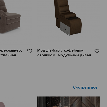
-реклайнер,
Модуль-бар с кофейным
М
ственная
столиком, модульный диван
о
Смотреть все