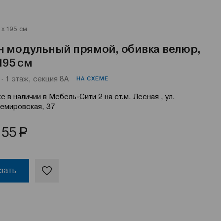
х 195 см
н модульный прямой, обивка велюр,
 195 см
· 1 этаж, секция 8А
НА СХЕМЕ
е в наличии в Мебель-Сити 2 на ст.м. Лесная , ул.
емировская, 37
Р
155
зать