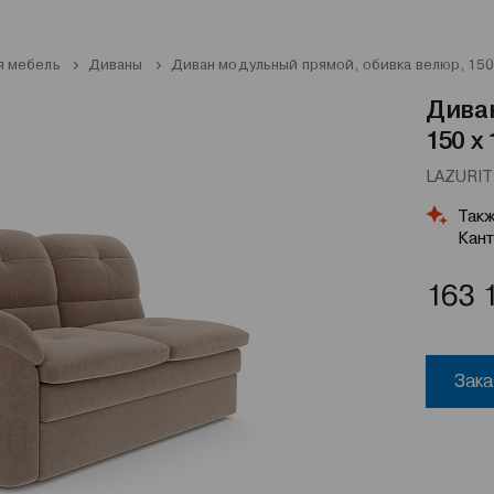
я мебель
Диваны
Диван модульный прямой, обивка велюр, 150 
Дива
150 х
LAZURIT 
Такж
Кант
163 
Зака