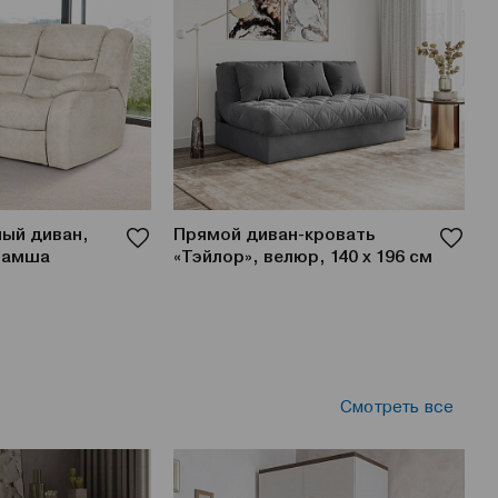
ый диван,
Прямой диван-кровать
Д
замша
«Тэйлор», велюр, 140 x 196 см
в
Смотреть все