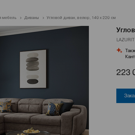
я мебель
Диваны
Угловой диван, велюр, 140 х 220 см
Углов
LAZURIT 
Такж
Кант
223 
Зака