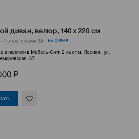
ой диван, велюр, 140 х 220 см
· 1 этаж, секция 8А
НА СХЕМЕ
е в наличии в Мебель-Сити 2 на ст.м. Лесная , ул.
емировская, 37
Р
000
зать