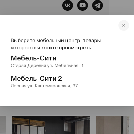
бель, Все для сна, Системы хранения,
Выберите мебельный центр, товары
lazurit.com
1-2@nw.lazurit.com
которого вы хотите просмотреть:
Мебель-Сити
Старая Деревня ул. Мебельная, 1
Мебель-Сити 2
Лесная ул. Кантемировская, 37
иваны"