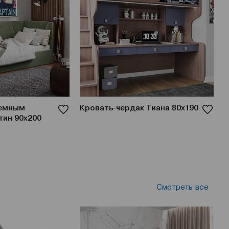
ъемным
Кровать-чердак Тиана 80x190
К
ин 90x200
К
п
Смотреть все