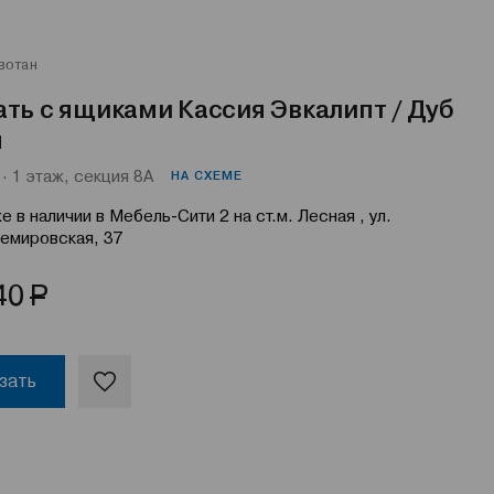
вотан
ть с ящиками Кассия Эвкалипт / Дуб
н
· 1 этаж, секция 8А
НА СХЕМЕ
е в наличии в Мебель-Сити 2 на ст.м. Лесная , ул.
емировская, 37
Р
40
зать