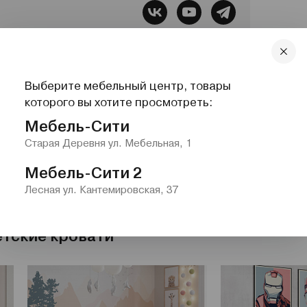
бель, Все для сна, Системы хранения,
Выберите мебельный центр, товары
lazurit.com
1-2@nw.lazurit.com
которого вы хотите просмотреть:
Мебель-Сити
Старая Деревня ул. Мебельная, 1
Мебель-Сити 2
Лесная ул. Кантемировская, 37
етские кровати"