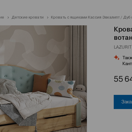
ие
Детские кровати
Кровать с ящиками Кассия Эвкалипт / Дуб 
Крова
вота
LAZURIT 
Такж
Кант
55 6
Зака