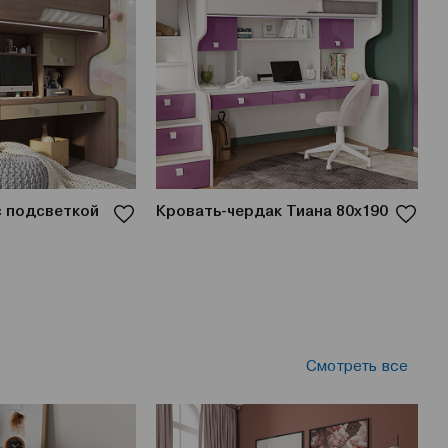
с подсветкой
Кровать-чердак Тиана 80x190
К
Смотреть все