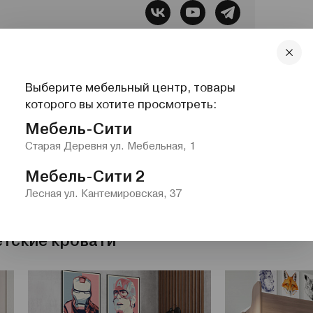
бель, Все для сна, Системы хранения,
Выберите мебельный центр, товары
lazurit.com
1-2@nw.lazurit.com
которого вы хотите просмотреть:
Мебель-Сити
Старая Деревня ул. Мебельная, 1
Мебель-Сити 2
Лесная ул. Кантемировская, 37
етские кровати"