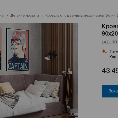
ие
Детские кровати
Кровать с подъемным механизмом Остин 9
Кров
90x20
LAZURIT 
Такж
Кант
43 4
Зака