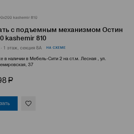
0x200 kashemir 810
ать с подъемным механизмом Остин
0 kashemir 810
· 1 этаж, секция 8А
НА СХЕМЕ
е в наличии в Мебель-Сити 2 на ст.м. Лесная , ул.
емировская, 37
Р
98
зать