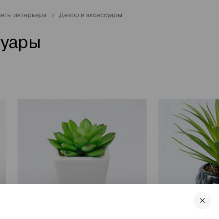
нты интерьера
Декор и аксессуары
суары